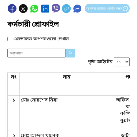
আপনার মতামত প্রদান করুন
কর্মচারী প্রোফাইল
এডভান্সড অপশনগুলো দেখান
পৃষ্ঠা আইটেম
নং
নাম
পদবি
১
মোঃ মোরশেদ মিয়া
অফিস সহ
কাম-
কম্পিউট
মুদ্রাক্ষ
২
মোঃ আব্দুল খালেক
ডাটা এন্ট্