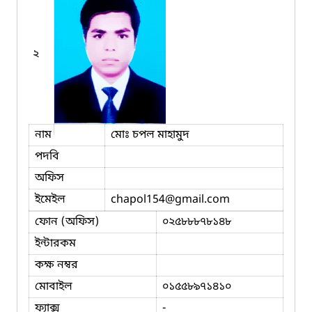
২
নাম
মোঃ চপল মাহামুদ
পদবি
অফিস
ইমেইল
chapol154
@gmail.com
ফোন (অফিস)
০২৫৮৮৮৭৮১৪৮
ইন্টারকম
কক্ষ নম্বর
মোবাইল
০১৫৫৮৯৭১৪১০
ফ্যাক্স
-