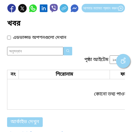
আপনার মতামত প্রদান করুন
খবর
এডভান্সড অপশনগুলো দেখান
পৃষ্ঠা আইটেম
নং
শিরোনাম
ফাইল
কোনো তথ্য পাওয়া য
আর্কাইভ দেখুন