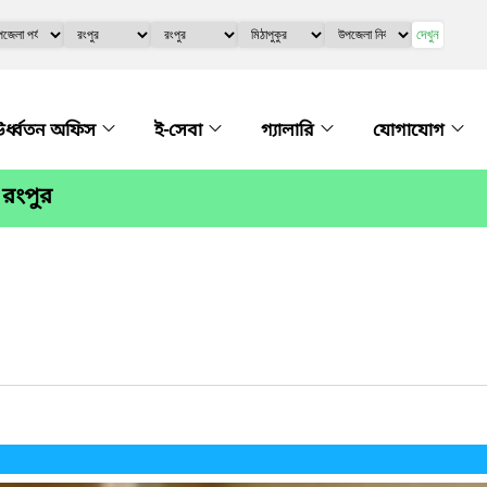
দেখুন
র্ধ্বতন অফিস
ই-সেবা
গ্যালারি
যোগাযোগ
 রংপুর